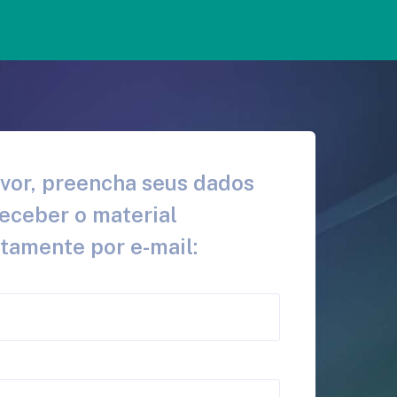
avor, preencha seus dados
receber o material
itamente por e-mail: