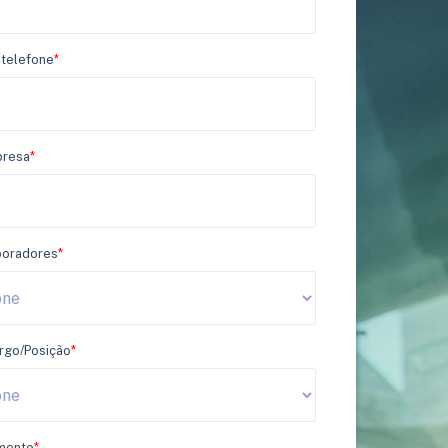
telefone
*
presa
*
boradores
*
argo/Posição
*
gmento
*