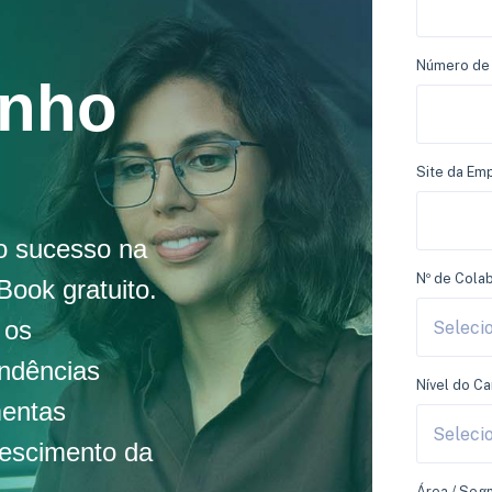
Número de 
enho
Site da Em
o sucesso na
Nº de Cola
ook gratuito.
 os
endências
Nível do C
mentas
rescimento da
Área / Se