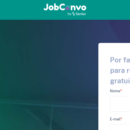
Por f
para 
gratu
Nome
*
E-mail
*