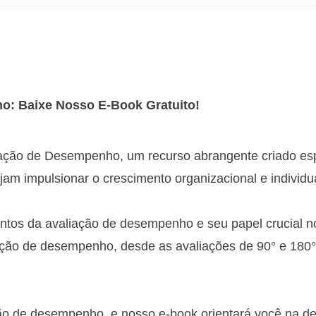
o: Baixe Nosso E-Book Gratuito!
ação de Desempenho, um recurso abrangente criado esp
m impulsionar o crescimento organizacional e individua
os da avaliação de desempenho e seu papel crucial n
iação de desempenho, desde as avaliações de 90° e 180
o de desempenho, e nosso e-book orientará você na defi