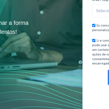
mar a forma
Eu conc
personaliz
lentos!
Li e co
pode usar 
em contato 
ações de n
consentime
encarregad